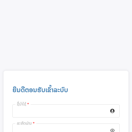
ຍິນດີຕອນຮັບເຂົ້າລະບົບ
ຊື່ນຳໃຊ້
*
ລະຫັດຜ່ານ
*