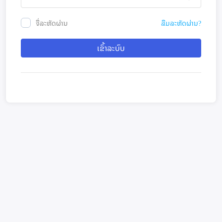
ຈື່ລະຫັດຜ່ານ
ລືມລະຫັດຜ່ານ?
ເຂົ້າລະບົບ