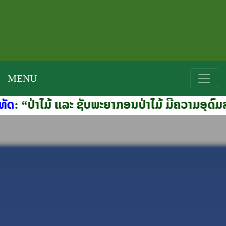
MENU
່າໄມ້ ແລະ ຊັບພະຍາກອນປ່າໄມ້ ມີຄວາມອຸດົມສົມບູນ