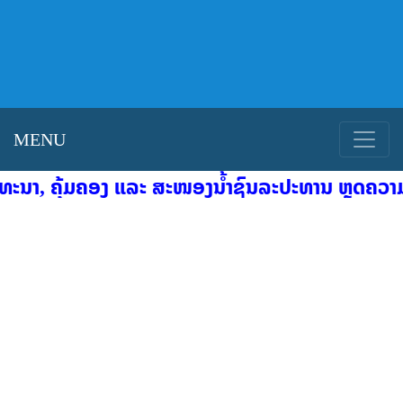
MENU
 ຄຸ້ມຄອງ ແລະ ສະໜອງນໍ້າຊົນລະປະທານ ຫຼຸດຄວາມສ່ຽງຈາ